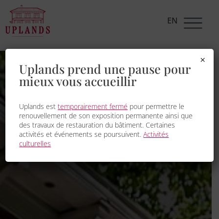
EN
×
Uplands prend une pause pour
mieux vous accueillir
Uplands est
temporairement fermé
pour permettre le
renouvellement de son exposition permanente ainsi que
des travaux de restauration du bâtiment. Certaines
activités et événements se poursuivent.
Activités
culturelles