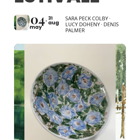
04
31
SARA PECK COLBY ·
aug
LUCY DOHENY · DENIS
may
PALMER