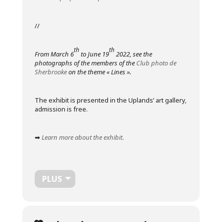
//
th
th
From March 6
to June 19
2022, see the
photographs of the members of the
Club photo de
Sherbrooke
on the theme « Lines ».
The exhibit is presented in the Uplands’ art gallery,
admission is free.
➡
Learn more about the exhibit
.
PLUS