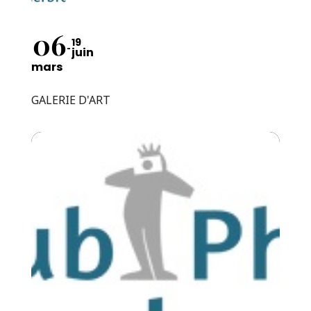
06
19
juin
mars
GALERIE D'ART