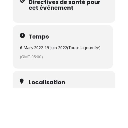
Directives de santé pour
cet événement
Temps
6 Mars 2022
-
19 Juin 2022
(Toute la journée)
(GMT-05:00)
Localisation
Uplands
9 Rue Speid, Sherbrooke, QC J1M 1R9
OTHER EVENTS