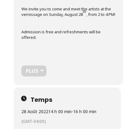
We invite you to come and meet the artists at the
th
vernissage on Sunday, August 28
, from 2 to 4 PM!
Admission is free and refreshments will be
offered.
PLUS
Temps
28 Août 2022
14 h 00 min
-
16 h 00 min
(GMT-04:00)