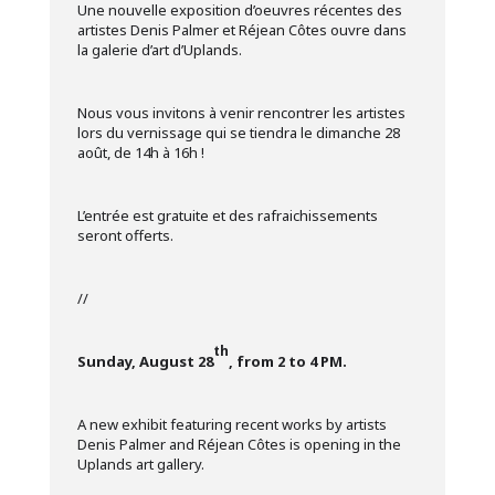
Une nouvelle exposition d’oeuvres récentes des
artistes Denis Palmer et Réjean Côtes ouvre dans
la galerie d’art d’Uplands.
Nous vous invitons à venir rencontrer les artistes
lors du vernissage qui se tiendra le dimanche 28
août, de 14h à 16h !
L’entrée est gratuite et des rafraichissements
seront offerts.
//
th
Sunday, August 28
, from 2 to 4 PM.
A new exhibit featuring recent works by artists
Denis Palmer and Réjean Côtes is opening in the
Uplands art gallery.