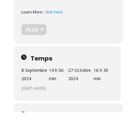
Learn More :
click here
PLUS
Temps
8 Septembre
14 h 00
-
27 Octobre
16 h 30
2024
min
2024
min
(GMT-04:00)
Localisation
Uplands
9 Rue Speid, Sherbrooke, QC J1M 1R9