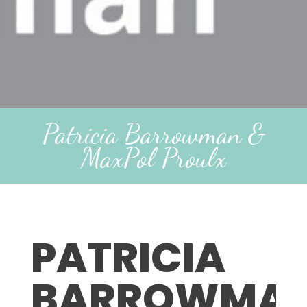
Patricia Barrowman &
MaxPol Proulx
PATRICIA
BARROWMA