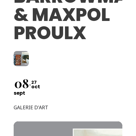
& MAXPOL
PROULX
08
27
oct
sept
GALERIE D'ART