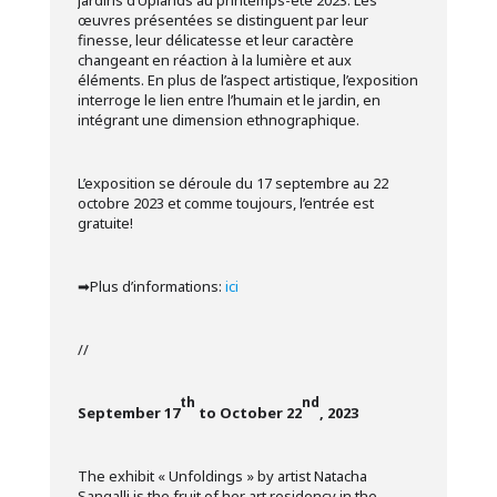
œuvres présentées se distinguent par leur
finesse, leur délicatesse et leur caractère
changeant en réaction à la lumière et aux
éléments. En plus de l’aspect artistique, l’exposition
interroge le lien entre l’humain et le jardin, en
intégrant une dimension ethnographique.
L’exposition se déroule du 17 septembre au 22
octobre 2023 et comme toujours, l’entrée est
gratuite!
➡Plus d’informations:
ici
//
th
nd
September 17
to October 22
, 2023
The exhibit « Unfoldings » by artist Natacha
Sangalli is the fruit of her art residency in the