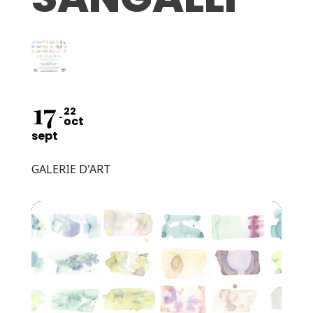
17
22
oct
sept
GALERIE D'ART