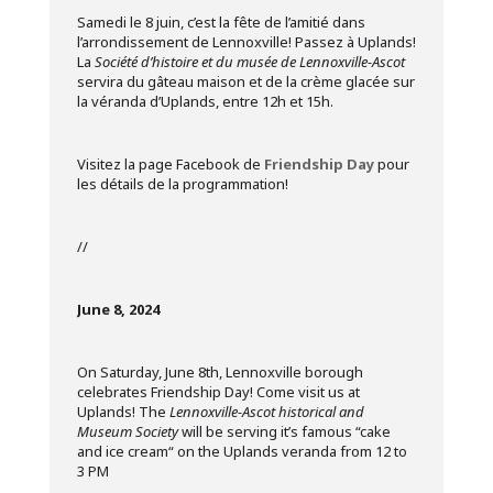
Samedi le 8 juin, c’est la fête de l’amitié dans
l’arrondissement de Lennoxville! Passez à Uplands!
La
Société d’histoire et du musée de Lennoxville-Ascot
servira du gâteau maison et de la crème glacée sur
la véranda d’Uplands, entre 12h et 15h.
Visitez la page Facebook de
Friendship Day
pour
les détails de la programmation!
//
June 8, 2024
On Saturday, June 8th, Lennoxville borough
celebrates Friendship Day! Come visit us at
Uplands! The
Lennoxville-Ascot historical and
Museum Society
will be serving it’s famous “cake
and ice cream“ on the Uplands veranda from 12 to
3 PM