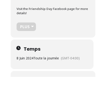
Visit the
Friendship Day
Facebook page for more
details!
PLUS
Temps
8 Juin 2024
Toute la journée
(GMT-04:00)
Localisation
Uplands
9 Rue Speid, Sherbrooke, QC J1M 1R9
OTHER EVENTS