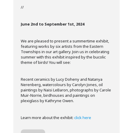
//
June 2nd to September 1st, 2024
We are pleased to present a summertime exhibit,
featuring works by six artists from the Eastern
Townships in our art gallery. Join us in celebrating
summer with this exhibit inspired by the bucolic
theme of birds! You will see:
Recent ceramics by Lucy Doheny and Natanya
Nerenberg, watercolours by Carolyn Jones, oil
paintings by Naisi LeBaron, photographs by Carole
Muir-Norrie, birdhouses and paintings on
plexiglass by Kathryne Owen.
Learn more about the exhibit:
click here