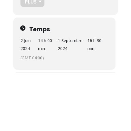
PLUS
Temps
2 Juin
14 h 00
-
1 Septembre
16 h 30
2024
min
2024
min
(GMT-04:00)
Localisation
Uplands
9 Rue Speid, Sherbrooke, QC J1M 1R9
OTHER EVENTS