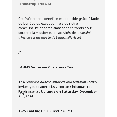
lahms@uplands.ca
Cet événement-bénéfice est possible grâce à l’aide
de bénévoles exceptionnels de notre
communauté et sert à amasser des fonds pour
soutenir la mission et les activités de la
Société
d’histoire et du musée de Lennoxville-Ascot
.
//
LAHMS Victorian Christmas Tea
The
Lennoxville-Ascot Historical and Museum Society
invites you to attend its Victorian Christmas Tea
Fundraiser
at Uplands on Saturday, December
th
7
, 2024.
Two Seatings:
12:00 and 2:30 PM