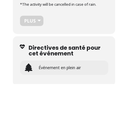
*The activity will be cancelled in case of rain.
PLUS
Directives de santé pour
cet événement
Événement en plein air
Temps
7 Août 2024
10 h 30 min
-
11 h 15 min
(GMT-04:00)