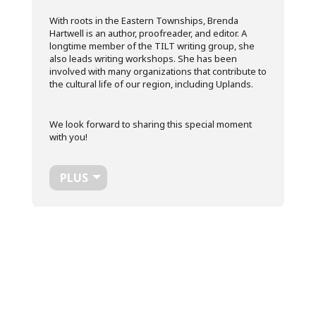
With roots in the Eastern Townships, Brenda
Hartwell is an author, proofreader, and editor. A
longtime member of the TILT writing group, she
also leads writing workshops. She has been
involved with many organizations that contribute to
the cultural life of our region, including Uplands.
We look forward to sharing this special moment
with you!
PLUS
Temps
19 Octobre 2025
14 h 00 min
-
16 h 00 min
(GMT-04:00)