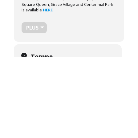
Square Queen, Grace Village and Centennial Park
is available
HERE
.
PLUS
Temps
10 Août 2025
13 h 00 min
-
14 h 00 min
(GMT-04:00)
Localisation
Uplands
9 Rue Speid, Sherbrooke, QC J1M 1R9
OTHER EVENTS