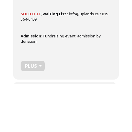
SOLD OUT
, waiting List
: info@uplands.ca / 819
564-0409
Admission:
Fundraising event, admission by
donation
PLUS
Temps
13 Décembre 2024
19 h 30 min
-
20 h 30 min
(GMT-05:00)