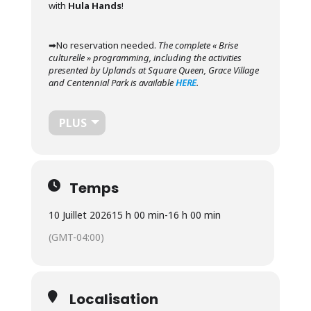
with
Hula Hands
!
➡︎No reservation needed.
The complete « Brise
culturelle » programming, including the activities
presented by Uplands at Square Queen, Grace Village
and Centennial Park is available
HERE
.
PLUS
Temps
10 Juillet 2026
15 h 00 min
-
16 h 00 min
(GMT-04:00)
Localisation