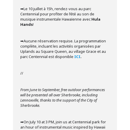
➡︎Le 10 juillet à 15h, rendez-vous au parc
Centennial pour profiter de l’été au son de
musique instrumentale Hawaïenne avec
Hula
Hands
!
➡︎Aucune réservation requise. La programmation
complète, incluant les activités organisées par
Uplands au Square Queen, au village Grace et au
parc Centennial est disponible
ICI
.
//
From June to September, free outdoor performances
will be presented all over Sherbrooke, including
Lennoxville, thanks to the support of the City of
Sherbrooke.
➡︎On July 10 at 3 PM, join us at Centennial park for
an hour of instrumental music inspired by Hawaii