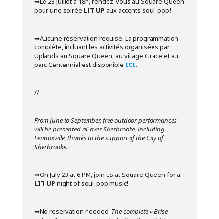
➡︎Le 23 juillet à 18h, rendez-vous au Square Queen
pour une soirée
LIT UP
aux accents soul-pop
!
➡︎Aucune réservation requise. La programmation
complète, incluant les activités organisées par
Uplands au Square Queen, au village Grace et au
parc Centennial est disponible
ICI
.
//
From June to September, free outdoor performances
will be presented all over Sherbrooke, including
Lennoxville, thanks to the support of the City of
Sherbrooke.
➡︎On July 23 at 6 PM, join us at Square Queen for a
LIT UP
night of soul-pop music!
➡︎No reservation needed.
The complete « Brise