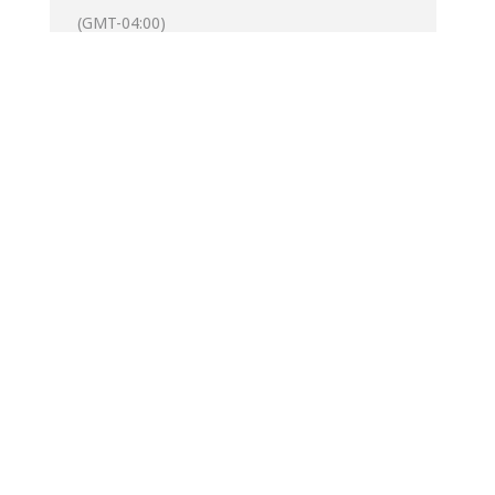
(GMT-04:00)
Localisation
Uplands
9 Rue Speid, Sherbrooke, QC J1M 1R9
OTHER EVENTS
CALENDRIER
GOOGLECAL
Get
Destination Addr
Directions
Address - Auguste [K6GfRztM3]