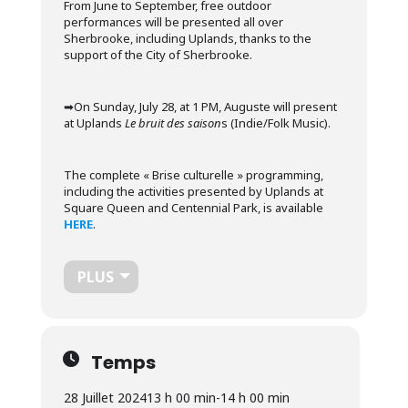
From June to September, free outdoor
performances will be presented all over
Sherbrooke, including Uplands, thanks to the
support of the City of Sherbrooke.
➡︎On Sunday, July 28, at 1 PM, Auguste will present
at Uplands
Le bruit des saison
s (Indie/Folk Music).
The complete « Brise culturelle » programming,
including the activities presented by Uplands at
Square Queen and Centennial Park, is available
HERE
.
PLUS
Temps
28 Juillet 2024
13 h 00 min
-
14 h 00 min