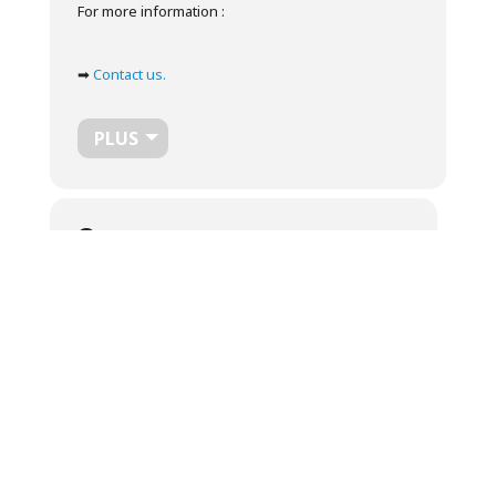
For more information :
➡
Contact us.
PLUS
Temps
23 Avril 2024
13 h 30 min
-
15 h 00 min
(GMT-04:00)
Localisation
Uplands
9 Rue Speid, Sherbrooke, QC J1M 1R9