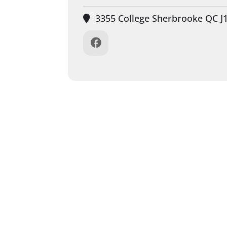
3355 College Sherbrooke QC 
UPCOMING EVENTS
Mois actuel
NO EVENTS
NOUS JOINDRE
À PROPOS