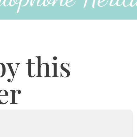
y this
er