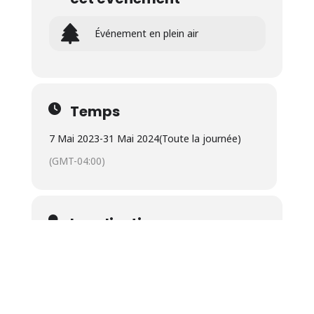
Événement en plein air
Temps
7 Mai 2023
-
31 Mai 2024
(Toute la journée)
(GMT-04:00)
Localisation
Uplands
9 Rue Speid, Sherbrooke, QC J1M 1R9
OTHER EVENTS